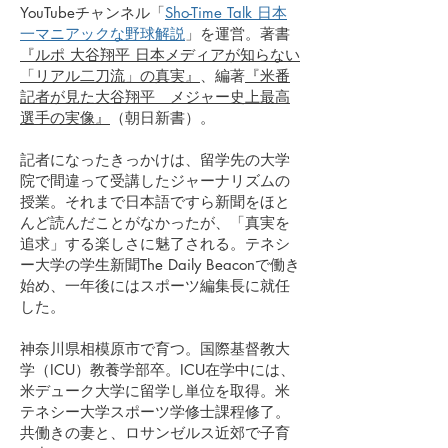
YouTubeチャンネル「
Sho-Time Talk 日本
一マニアックな野球解説
」を運営。著書
『ルポ 大谷翔平 日本メディアが知らない
「リアル二刀流」の真実』
、編著
『米番
記者が見た大谷翔平 メジャー史上最高
選手の実像』
（朝日新書）。
記者になったきっかけは、留学先の大学
院で間違って受講したジャーナリズムの
授業。それまで日本語ですら新聞をほと
んど読んだことがなかったが、「真実を
追求」する楽しさに魅了される。テネシ
ー大学の学生新聞The Daily Beaconで働き
始め、一年後にはスポーツ編集長に就任
した。
神奈川県相模原市で育つ。国際基督教大
学（ICU）教養学部卒。ICU在学中には、
米デューク大学に留学し単位を取得。米
テネシー大学スポーツ学修士課程修了。
共働きの妻と、ロサンゼルス近郊で子育