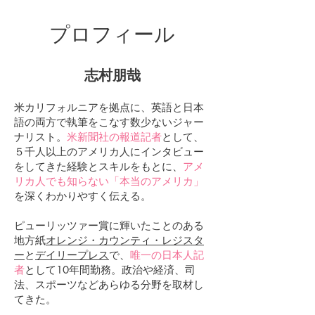
プロフィール
志村朋哉
米カリフォルニアを拠点に、英語と日本
語の両方で執筆をこなす数少ないジャー
ナリスト。
米新聞社の報道記者
として、
５千人以上のアメリカ人にインタビュー
をしてきた経験とスキルをもとに、
アメ
リカ人でも知らない「本当のアメリカ」
を深くわかりやすく伝える。
ピューリッツァー賞に輝いたことのある
地方紙
オレンジ・カウンティ・レジスタ
ー
と
デイリープレス
で、
唯一の日本人記
者
として10年間勤務。政治や経済、司
法、スポーツなどあらゆる分野を取材し
てきた。