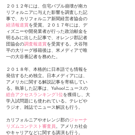
２０１２年には、住宅バブル崩壊が南カ
リフォルニアに与えた影響を調査した記
事で、カリフォルニア新聞経営者協会の
経済報道賞
を受賞。２０１７年には、デ
ィズニーや開発業者が行った政治献金を
明るみに出した記事で、オレンジ郡記者
団協会の
調査報道賞
を受賞する。大谷翔
平の大リーグ移籍後は、米メディアで唯
一の大谷番記者を務めた。
２０１８年、本格的に日本語でも情報を
発信するため独立。日本メディアには、
アメリカに関する解説記事を寄稿してい
る。執筆した記事は、Yahoo!ニュースの
総合アクセスランキング1位
を獲得し、大
学入試問題にも使われている。テレビや
ラジオ、雑誌でニュース解説も行う。
カリフォルニアやオレンジ郡の
ジャーナ
リズムコンテスト審査員
。
アメリカ社会
や
キャリアなどに関する講演も行う。