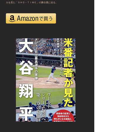
カを見た「ＳＨＯ－ＴＩＭＥ」の舞台裏に迫る。