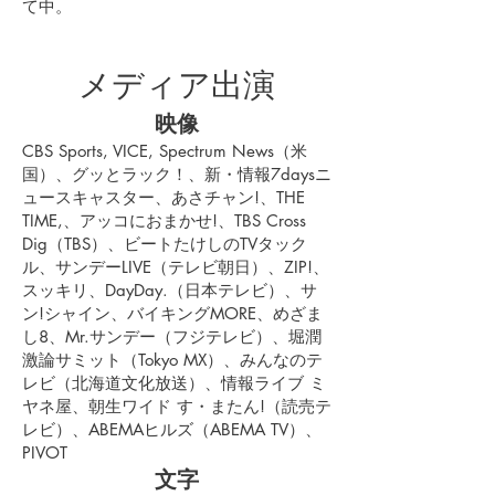
て中。
メディア出演
映像
CBS Sports, VICE, Spectrum News（米
国）、グッとラック！、新・情報7daysニ
ュースキャスター、あさチャン!、THE
TIME,、アッコにおまかせ!、TBS Cross
Dig（TBS）、ビートたけしのTVタック
ル、サンデーLIVE（テレビ朝日）、ZIP!、
スッキリ、DayDay.（日本テレビ）、サ
ン!シャイン、バイキングMORE、めざま
し8、Mr.サンデー（フジテレビ）、堀潤
激論サミット（Tokyo MX）、みんなのテ
レビ（北海道文化放送）、情報ライブ ミ
ヤネ屋、朝生ワイド す・またん!（読売テ
レビ）、ABEMAヒルズ（ABEMA TV）、
PIVOT
文字