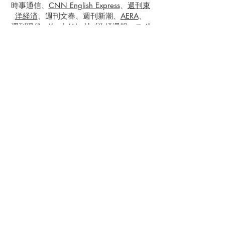
時事通信、
CNN English Express
、
週刊東
洋経済
、週刊文春、週刊新潮、
AERA
、
週刊現代、
KyodoWeekly/政経週報、
スポ
ーツニッポン
、宝島社、ターザン、
週刊SPA!、
週刊ポスト
、
週刊女性
、
PRESIDENT Online、GOETHE、
@Living
音声
KNX、KUCI（米国）、
talkRADIO
(英
国）、櫻井浩二 インサイト、こだわりハ
ーフタイム、鬼スポ！花の応援団（RKB
毎日放送）、J-WAVE TOKYO MORNING
RADIO、ONE MORNING (Tokyo
FM/JFN）、おはようパーソナリティ道上
洋三です（朝日放送ラジオ）
仕事内容を見る